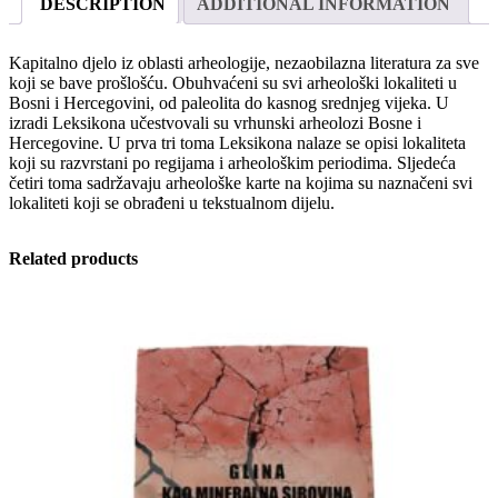
DESCRIPTION
ADDITIONAL INFORMATION
Hercegovine
quantity
Kapitalno djelo iz oblasti arheologije, nezaobilazna literatura za sve
koji se bave prošlošću. Obuhvaćeni su svi arheološki lokaliteti u
Bosni i Hercegovini, od paleolita do kasnog srednjeg vijeka. U
izradi Leksikona učestvovali su vrhunski arheolozi Bosne i
Hercegovine. U prva tri toma Leksikona nalaze se opisi lokaliteta
koji su razvrstani po regijama i arheološkim periodima. Sljedeća
četiri toma sadržavaju arheološke karte na kojima su naznačeni svi
lokaliteti koji se obrađeni u tekstualnom dijelu.
Related products