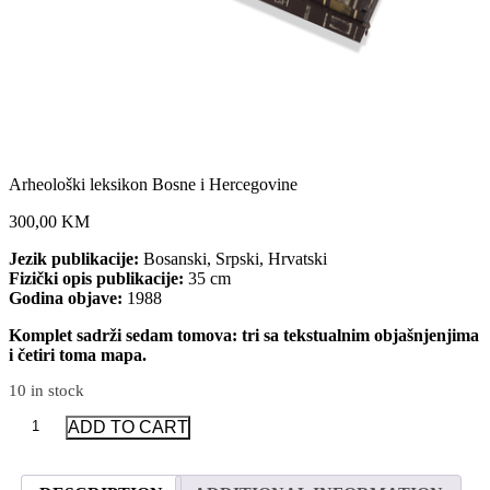
Arheološki leksikon Bosne i Hercegovine
300,00 KM
Jezik publikacije:
Bosanski, Srpski, Hrvatski
Fizički opis publikacije:
35 cm
Godina objave:
1988
Komplet sadrži sedam tomova: tri sa tekstualnim objašnjenjima
i četiri toma mapa.
10 in stock
Arheološki
ADD TO CART
leksikon
Bosne
i