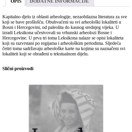
OPIS
DODATNE INFORMACIJE
Hercegovine
količina
Kapitalno djelo iz oblasti arheologije, nezaobilazna literatura za sve
koji se bave prošlošću. Obuhvaćeni su svi arheološki lokaliteti u
Bosni i Hercegovini, od paleolita do kasnog srednjeg vijeka. U
izradi Leksikona učestvovali su vrhunski arheolozi Bosne i
Hercegovine. U prva tri toma Leksikona nalaze se opisi lokaliteta
koji su razvrstani po regijama i arheološkim periodima. Sljedeća
četiri toma sadržavaju arheološke karte na kojima su naznačeni svi
lokaliteti koji se obrađeni u tekstualnom dijelu.
Slični proizvodi