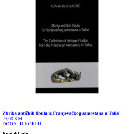
Zbrika antičkih fibula iz Franjevačkog samostana u Tolisi
25,00 KM
DODAJ U KORPU
Kontakt info