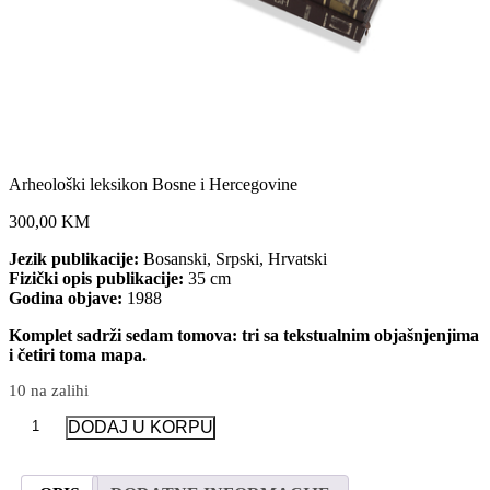
Arheološki leksikon Bosne i Hercegovine
300,00 KM
Jezik publikacije:
Bosanski, Srpski, Hrvatski
Fizički opis publikacije:
35 cm
Godina objave:
1988
Komplet sadrži sedam tomova: tri sa tekstualnim objašnjenjima
i četiri toma mapa.
10 na zalihi
Arheološki
DODAJ U KORPU
leksikon
Bosne
i