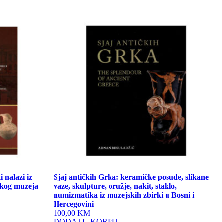
 nalazi iz
Sjaj antičkih Grka: keramičke posude, slikane
skog muzeja
vaze, skulpture, oružje, nakit, staklo,
numizmatika iz muzejskih zbirki u Bosni i
Hercegovini
100,00 KM
DODAJ U KORPU