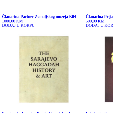
Članarina Partner Zemaljskog muzeja BiH
Članarina Prija
1000,00 KM
500,00 KM
DODAJ U KORPU
DODAJ U KO
This
product
has
multiple
variants.
The
options
may
be
chosen
on
the
product
page