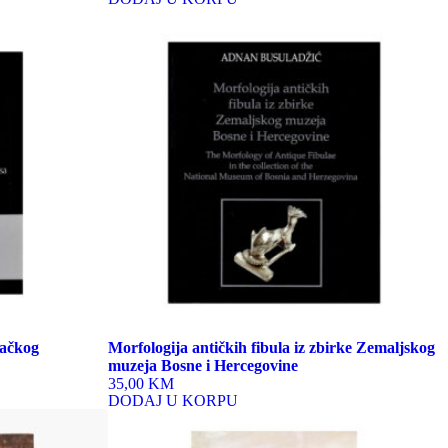
vačkog
Morfologija antičkih fibula iz zbirke Zemaljskog
muzeja Bosne i Hercegovine
35,00 KM
DODAJ U KORPU