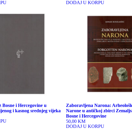
RPU
DODAJ U KORPU
z Bosne i Hercegovine u
Zaboravljena Narona: Arheološki
ijenog i kasnog srednjeg vijeka
Narone u antičkoj zbirci Zemalj
Bosne i Hercegovine
RPU
50,00 KM
DODAJ U KORPU