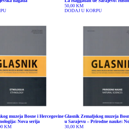
ajevska hagada
La Haggadah de Sarajevo: Histo
50,00 KM
RPU
DODAJ U KORPU
This
product
has
multiple
variants.
The
options
may
be
chosen
on
the
product
page
skog muzeja Bosne i Hercegovine
Glasnik Zemaljskog muzeja Bosn
nologija: Nova serija
u Sarajevu – Prirodne nauke: No
00 KM
30,00 KM