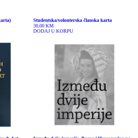
arta)
Studentska/volonterska članska karta
30,00 KM
DODAJ U KORPU