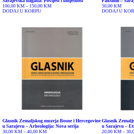
Sarajevska hagada: Povijest i umjetnost
Faksimil – Sar
100,00 KM
–
150,00 KM
50,00 KM
DODAJ U KORPU
DODAJ U KO
This
This
product
product
has
has
multiple
multiple
variants.
variants.
The
The
options
options
may
may
be
be
chosen
chosen
on
on
the
the
product
product
page
page
Glasnik Zemaljskog muzeja Bosne i Hercegovine
Glasnik Zemalj
u Sarajevu – Arheologija: Nova serija
u Sarajevu – Et
30,00 KM
–
40,00 KM
20,00 KM
–
30,