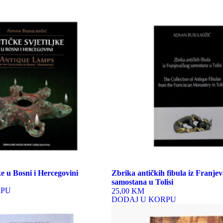
ke u Bosni i Hercegovini
Zbrika antičkih fibula iz Franje
samostana u Tolisi
RPU
25,00 KM
DODAJ U KORPU