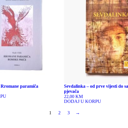
= Rromane paramiča
Sevdalinka – od prve vijesti do 
pjevača
RPU
22,00 KM
DODAJ U KORPU
1
2
3
→