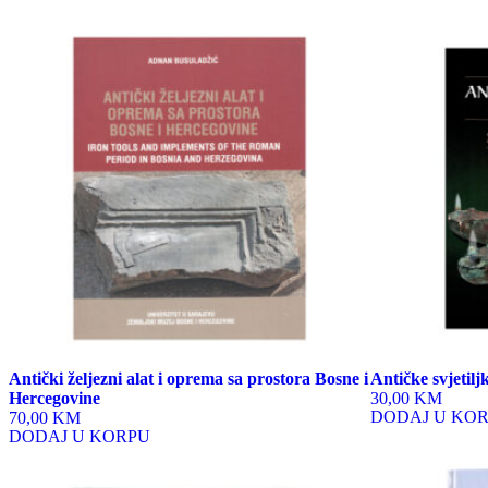
Antički željezni alat i oprema sa prostora Bosne i
Antičke svjetilj
Hercegovine
30,00 KM
DODAJ U KO
70,00 KM
DODAJ U KORPU
This
product