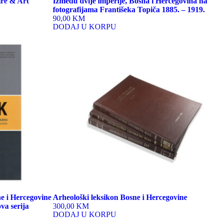
ire & Art
Između dvije imperije, Bosna i Hercegovina na
fotografijama Františeka Topiča 1885. – 1919.
90,00 KM
DODAJ U KORPU
e i Hercegovine
Arheološki leksikon Bosne i Hercegovine
va serija
300,00 KM
DODAJ U KORPU