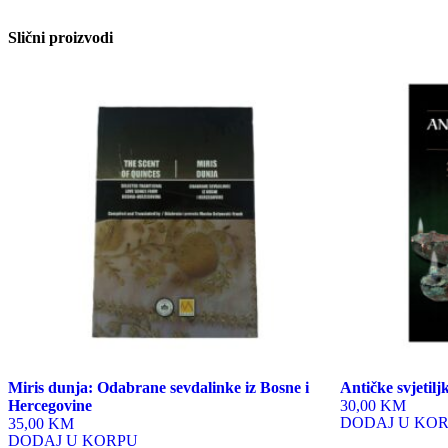
Slični proizvodi
Miris dunja: Odabrane sevdalinke iz Bosne i
Antičke svjetilj
Hercegovine
30,00 KM
DODAJ U KO
35,00 KM
DODAJ U KORPU