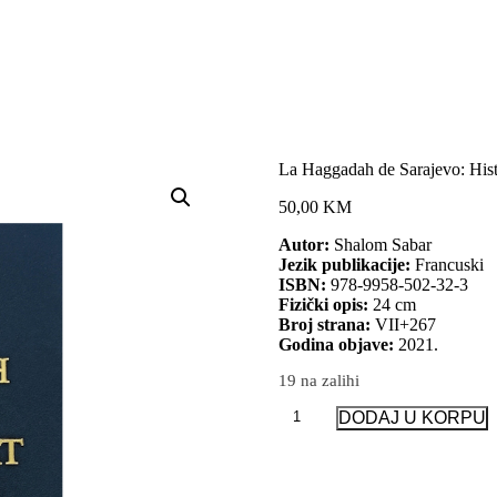
La Haggadah de Sarajevo: Hist
50,00 KM
Autor:
Shalom Sabar
Jezik publikacije:
Francuski
ISBN:
978-9958-502-32-3
Fizički opis:
24 cm
Broj strana:
VII+267
Godina objave:
2021.
19 na zalihi
La
DODAJ U KORPU
Haggadah
de
Sarajevo:
Histoire