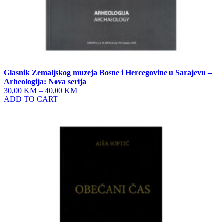
Glasnik Zemaljskog muzeja Bosne i Hercegovine u Sarajevu –
Arheologija: Nova serija
30,00 KM
–
40,00 KM
ADD TO CART