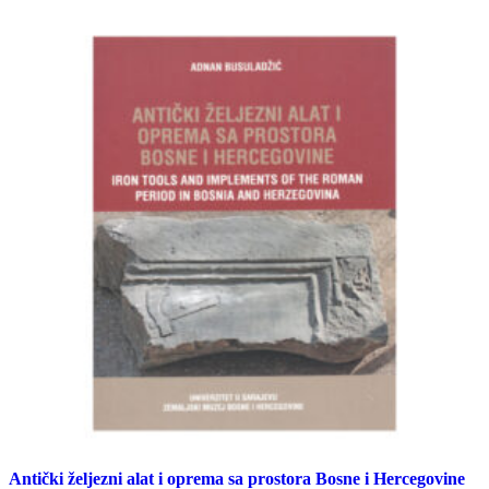
Antički željezni alat i oprema sa prostora Bosne i Hercegovine