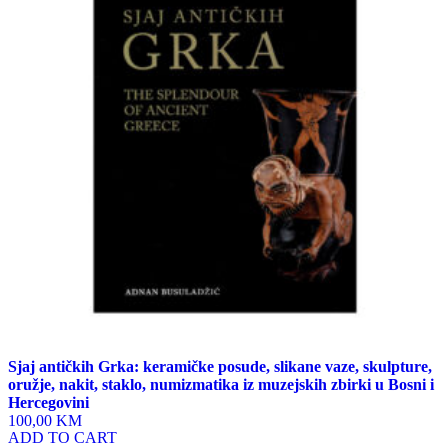
Sjaj antičkih Grka: keramičke posude, slikane vaze, skulpture,
oružje, nakit, staklo, numizmatika iz muzejskih zbirki u Bosni i
Hercegovini
100,00 KM
ADD TO CART