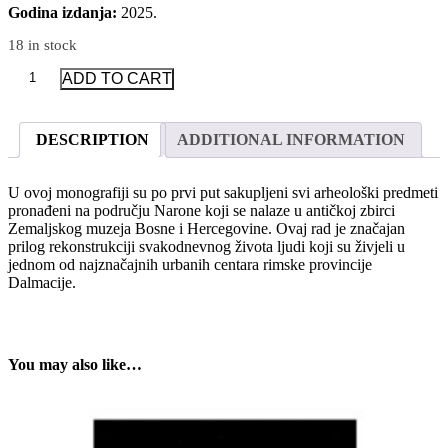
Godina izdanja:
2025.
18 in stock
Zaboravljena
ADD TO CART
Narona:
Arheološki
nalazi
DESCRIPTION
ADDITIONAL INFORMATION
iz
Narone
u
U ovoj monografiji su po prvi put sakupljeni svi arheološki predmeti
antičkoj
pronađeni na području Narone koji se nalaze u antičkoj zbirci
zbirci
Zemaljskog muzeja Bosne i Hercegovine. Ovaj rad je značajan
Zemaljskog
prilog rekonstrukciji svakodnevnog života ljudi koji su živjeli u
muzeja
jednom od najznačajnih urbanih centara rimske provincije
Bosne
Dalmacije.
i
Hercegovine
quantity
You may also like…