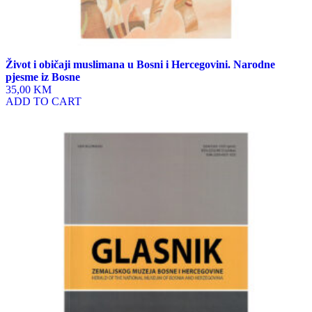
Život i običaji muslimana u Bosni i Hercegovini. Narodne
pjesme iz Bosne
35,00 KM
ADD TO CART
This
product
has
multiple
variants.
The
options
may
be
chosen
on
the
product
page