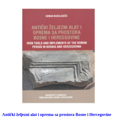
Antički željezni alat i oprema sa prostora Bosne i Hercegovine