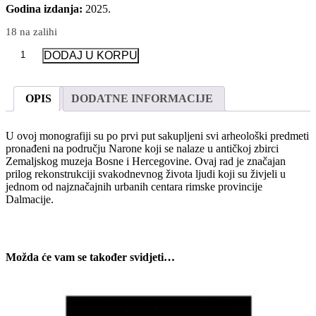
Godina izdanja:
2025.
18 na zalihi
Zaboravljena
DODAJ U KORPU
Narona:
Arheološki
nalazi
OPIS
DODATNE INFORMACIJE
iz
Narone
u
U ovoj monografiji su po prvi put sakupljeni svi arheološki predmeti
antičkoj
pronađeni na području Narone koji se nalaze u antičkoj zbirci
zbirci
Zemaljskog muzeja Bosne i Hercegovine. Ovaj rad je značajan
Zemaljskog
prilog rekonstrukciji svakodnevnog života ljudi koji su živjeli u
muzeja
jednom od najznačajnih urbanih centara rimske provincije
Bosne
Dalmacije.
i
Hercegovine
količina
Možda će vam se također svidjeti…