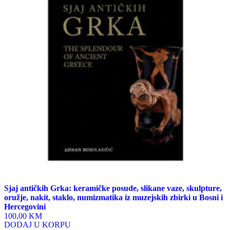
Sjaj antičkih Grka: keramičke posude, slikane vaze, skulpture,
oružje, nakit, staklo, numizmatika iz muzejskih zbirki u Bosni i
Hercegovini
100,00 KM
DODAJ U KORPU