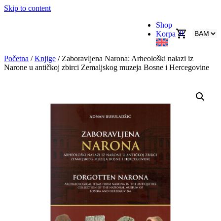
Skip to content
Shop
0
Korpa
Početna
/
Knjige
/ Zaboravljena Narona: Arheološki nalazi iz
Narone u antičkoj zbirci Zemaljskog muzeja Bosne i Hercegovine