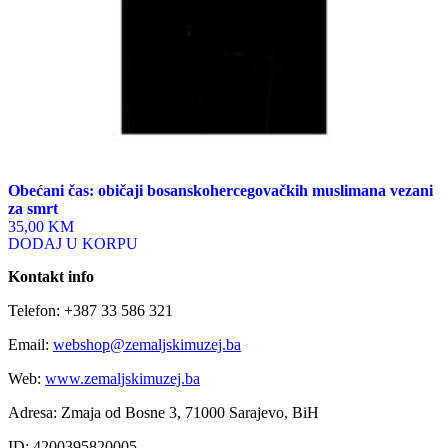
Obećani čas: običaji bosanskohercegovačkih muslimana vezani
za smrt
35,00 KM
DODAJ U KORPU
Kontakt info
Telefon: +387 33 586 321
Email:
webshop@zemaljskimuzej.ba
Web:
www.zemaljskimuzej.ba
Adresa: Zmaja od Bosne 3, 71000 Sarajevo, BiH
ID: 4200395820005