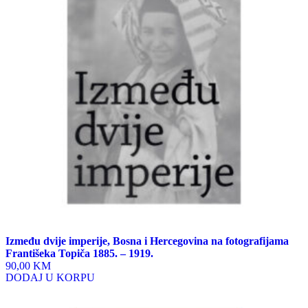
Između dvije imperije, Bosna i Hercegovina na fotografijama
Františeka Topiča 1885. – 1919.
90,00 KM
DODAJ U KORPU