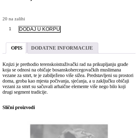
20 na zalihi
Obećani
DODAJ U KORPU
čas:
običaji
bosanskohercegovačkih
OPIS
DODATNE INFORMACIJE
muslimana
vezani
za
Knjizi je prethodio terenskoistraživački rad na prikupljanju građe
smrt
koja se odnosi na običaje bosanskohercegovačkih muslimana
količina
vezane za smrt, te je zabilježeno više sižea. Predstavljeni su prostori
doma, groba kao mjesta počivanja, sjećanja, a u zaključku običaji
vezani za smrt su sačuvali arhaične elemente više nego bilo koji
drugi segment tradicije.
Slični proizvodi