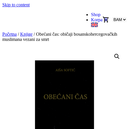
Skip to content
Shop
0
Korpa
Početna
/
Knjige
/ Obećani čas: običaji bosanskohercegovačkih
muslimana vezani za smrt