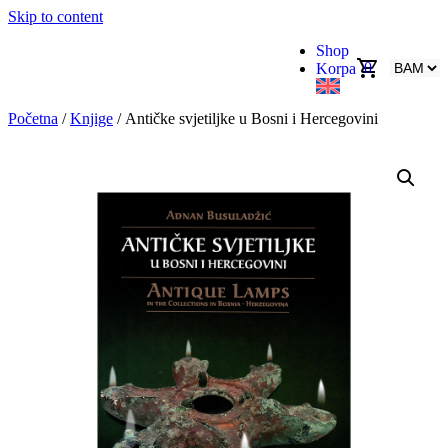
Skip to content
Shop
0
Korpa
Početna
/
Knjige
/ Antičke svjetiljke u Bosni i Hercegovini