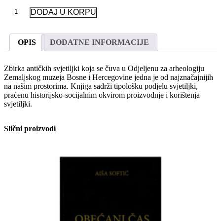
Antičke
DODAJ U KORPU
svjetiljke
u
Bosni
OPIS
DODATNE INFORMACIJE
i
Hercegovini
količina
Zbirka antičkih svjetiljki koja se čuva u Odjeljenu za arheologiju
Zemaljskog muzeja Bosne i Hercegovine jedna je od najznačajnijih
na našim prostorima. Knjiga sadrži tipološku podjelu svjetiljki,
praćenu historijsko-socijalnim okvirom proizvodnje i korištenja
svjetiljki.
Slični proizvodi