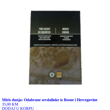
Miris dunja: Odabrane sevdalinke iz Bosne i Hercegovine
35,00 KM
DODAJ U KORPU