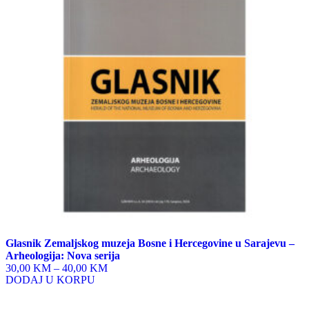
The
options
may
be
chosen
on
the
product
page
Glasnik Zemaljskog muzeja Bosne i Hercegovine u Sarajevu –
Arheologija: Nova serija
30,00 KM
–
40,00 KM
DODAJ U KORPU