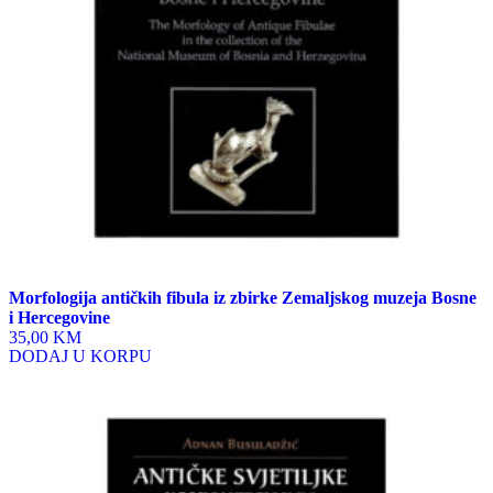
Morfologija antičkih fibula iz zbirke Zemaljskog muzeja Bosne
i Hercegovine
35,00 KM
DODAJ U KORPU