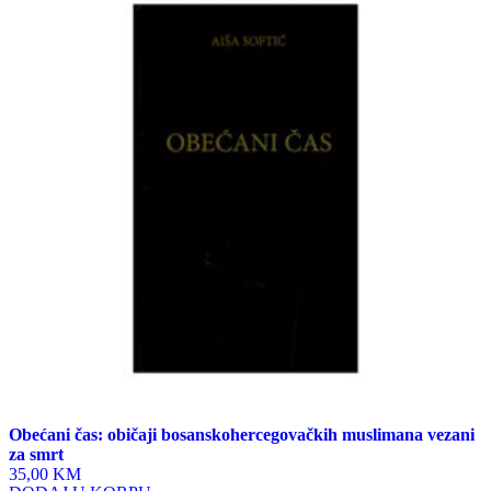
Obećani čas: običaji bosanskohercegovačkih muslimana vezani
za smrt
35,00 KM