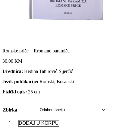
Romske priče = Rromane paramiča
30,00 KM
Urednica:
Hedina Tahirović-Sijerčić
Jezik publikacije:
Romski, Bosanski
Fizički opis:
25 cm
Zbirka
Romske
DODAJ U KORPU
priče
=