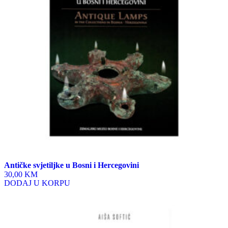
Antičke svjetiljke u Bosni i Hercegovini
30,00 KM
DODAJ U KORPU