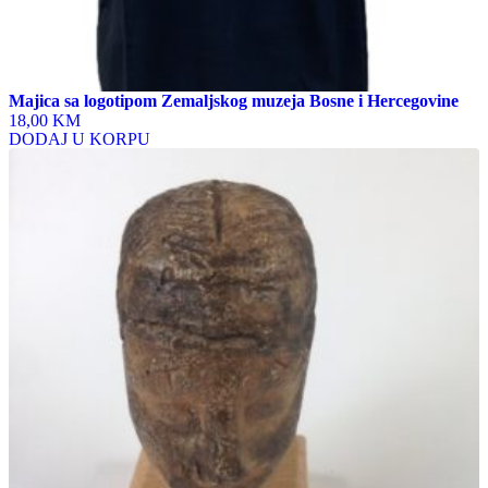
Majica sa logotipom Zemaljskog muzeja Bosne i Hercegovine
18,00 KM
DODAJ U KORPU