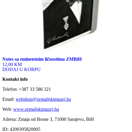
page
Notes sa eminentnim ličnostima ZMBiH
12,00 KM
DODAJ U KORPU
Kontakt info
Telefon: +387 33 586 321
Email:
webshop@zemaljskimuzej.ba
Web:
www.zemaljskimuzej.ba
Adresa: Zmaja od Bosne 3, 71000 Sarajevo, BiH
ID: 4200395820005