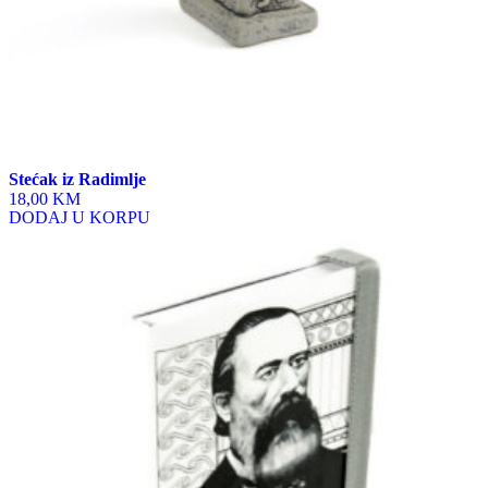
Stećak iz Radimlje
18,00 KM
DODAJ U KORPU
This
product
has
multiple
variants.
The
options
may
be
chosen
on
the
product