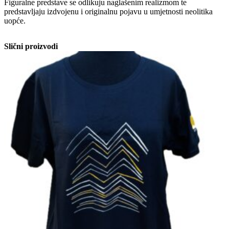
Figuralne predstave se odlikuju naglašenim realizmom te
predstavljaju izdvojenu i originalnu pojavu u umjetnosti neolitika
uopće.
Slični proizvodi
This
product
has
multiple
variants.
The
options
may
be
chosen
on
the
product
page