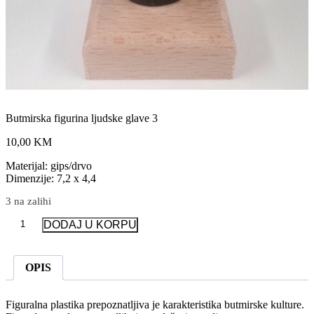
Butmirska figurina ljudske glave 3
10,00 KM
Materijal: gips/drvo
Dimenzije: 7,2 x 4,4
3 na zalihi
Butmirska
DODAJ U KORPU
figurina
ljudske
glave
OPIS
3
količina
Figuralna plastika prepoznatljiva je karakteristika butmirske kulture.