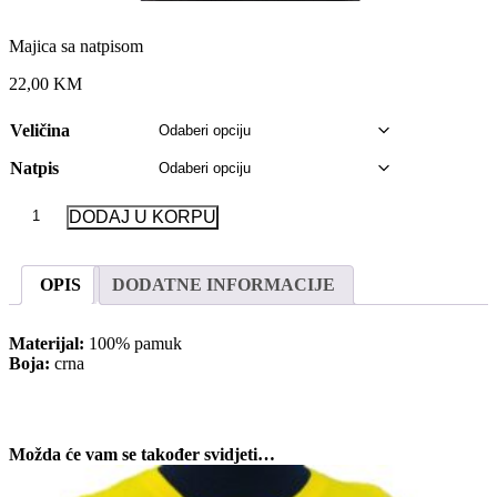
Majica sa natpisom
22,00 KM
Veličina
Natpis
Majica
DODAJ U KORPU
sa
natpisom
količina
OPIS
DODATNE INFORMACIJE
Materijal:
100% pamuk
Boja:
crna
Možda će vam se također svidjeti…
This
product