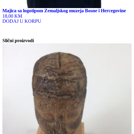
Majica sa logotipom Zemaljskog muzeja Bosne i Hercegovine
18,00 KM
DODAJ U KORPU
Slični proizvodi