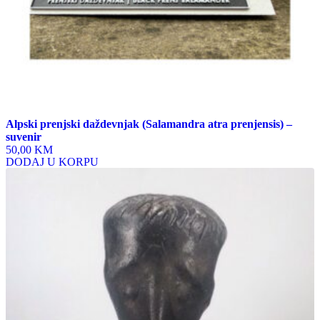
Alpski prenjski daždevnjak (Salamandra atra prenjensis) –
suvenir
50,00 KM
DODAJ U KORPU