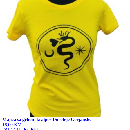
has
multiple
variants.
The
options
may
be
chosen
on
the
product
page
Majica sa grbom kraljice Doroteje Gorjanske
18,00 KM
DODAJ U KORPU