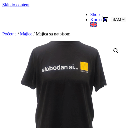
Skip to content
Shop
0
Korpa
Početna
/
Majice
/ Majica sa natpisom