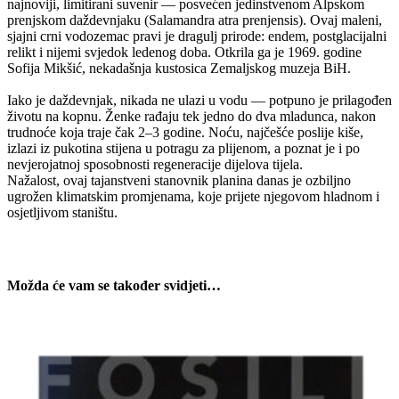
najnoviji, limitirani suvenir — posvećen jedinstvenom Alpskom
količina
prenjskom daždevnjaku (Salamandra atra prenjensis). Ovaj maleni,
sjajni crni vodozemac pravi je dragulj prirode: endem, postglacijalni
relikt i nijemi svjedok ledenog doba. Otkrila ga je 1969. godine
Sofija Mikšić, nekadašnja kustosica Zemaljskog muzeja BiH.
Iako je daždevnjak, nikada ne ulazi u vodu — potpuno je prilagođen
životu na kopnu. Ženke rađaju tek jedno do dva mladunca, nakon
trudnoće koja traje čak 2–3 godine. Noću, najčešće poslije kiše,
izlazi iz pukotina stijena u potragu za plijenom, a poznat je i po
nevjerojatnoj sposobnosti regeneracije dijelova tijela.
Nažalost, ovaj tajanstveni stanovnik planina danas je ozbiljno
ugrožen klimatskim promjenama, koje prijete njegovom hladnom i
osjetljivom staništu.
Možda će vam se također svidjeti…