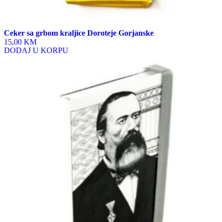
Ceker sa grbom kraljice Doroteje Gorjanske
15,00 KM
DODAJ U KORPU
This
product
has
multiple
variants.
The
options
may
be
chosen
on
the
product
page