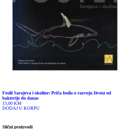
Fosili Sarajeva i okoline: Priča fosila o razvoju života od
bakterije do danas
15,00 KM
DODAJ U KORPU
Slični proizvodi