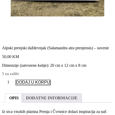
Alpski prenjski daždevnjak (Salamandra atra prenjensis) – suvenir
50,00 KM
Dimenzije (zatvorene kutije): 20 cm x 12 cm x 8 cm
5 na zalihi
Alpski
DODAJ U KORPU
prenjski
daždevnjak
(Salamandra
OPIS
DODATNE INFORMACIJE
atra
prenjensis)
-
Iz srca visokih planina Prenja i Čvrsnice dolazi inspiracija za naš
suvenir