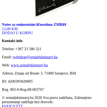
Notes sa eminentnim ličnostima ZMBiH
12,00 KM
DODAJ U KORPU
Kontakt info
Telefon: +387 33 586 321
Email:
webshop@zemaljskimuzej.ba
Web:
www.zemaljskimuzej.ba
Adresa: Zmaja od Bosne 3, 71000 Sarajevo, BiH
ID: 4200395820005
Reg. 065-0-Reg-08-003767
© zemaljskimuzej.ba 2026 Sva prava zadržana. Zabranjeno
preuzimanje sadržaja bez dozvole.
Fb
X
IG
YT
TT