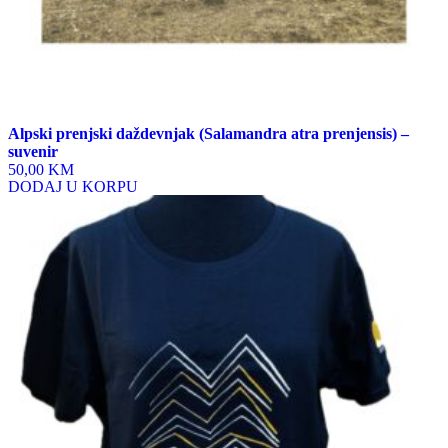
Alpski prenjski daždevnjak (Salamandra atra prenjensis) –
suvenir
50,00 KM
DODAJ U KORPU
This
product
has
multiple
variants.
The
options
may
be
chosen
on
the
product
page