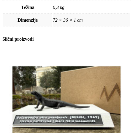
količina
Težina
0,3 kg
Dimenzije
72 × 36 × 1 cm
Slični proizvodi