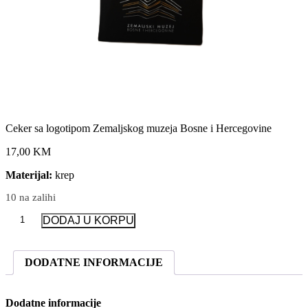
Ceker sa logotipom Zemaljskog muzeja Bosne i Hercegovine
17,00 KM
Materijal:
krep
10 na zalihi
Ceker
DODAJ U KORPU
sa
logotipom
Zemaljskog
DODATNE INFORMACIJE
muzeja
Bosne
i
Dodatne informacije
Hercegovine