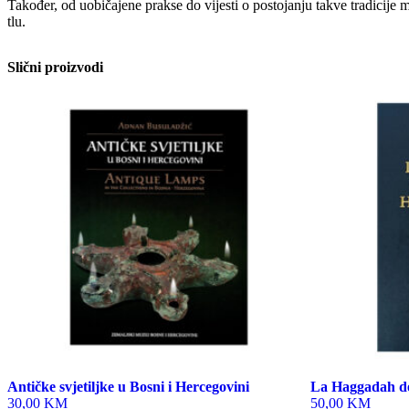
Također, od uobičajene prakse do vijesti o postojanju takve tradicij
tlu.
Slični proizvodi
Antičke svjetiljke u Bosni i Hercegovini
La Haggadah de
30,00 KM
50,00 KM