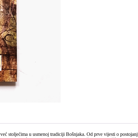
do
savremenih
pjevača
količina
već stoljećima u usmenoj tradiciji Bošnjaka. Od prve vijesti o postojan