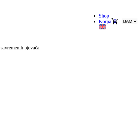
Shop
0
Korpa
o savremenih pjevača