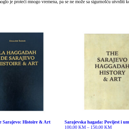
e moglo je proteći mnogo vremena, pa se ne može sa sigurnošću utvrdit
This
product
has
multiple
variants.
The
options
may
be
chosen
on
the
product
page
 Sarajevo: Histoire & Art
Sarajevska hagada: Povijest i um
100,00 KM
–
150,00 KM