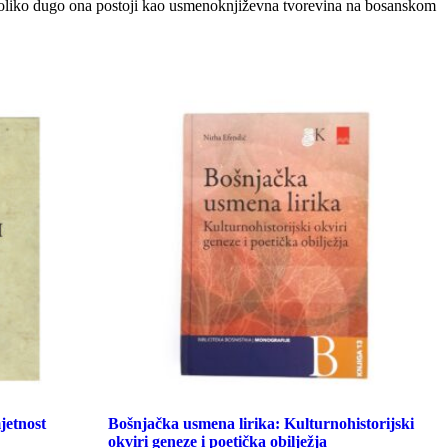
i koliko dugo ona postoji kao usmenoknjiževna tvorevina na bosanskom
jetnost
Bošnjačka usmena lirika: Kulturnohistorijski
okviri geneze i poetička obilježja