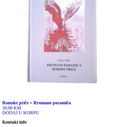
variants.
The
options
may
be
chosen
on
the
product
page
Romske priče = Rromane paramiča
30,00 KM
DODAJ U KORPU
Kontakt info