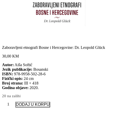
Zaboravljeni etnografi Bosne i Hercegovine: Dr. Leopold Glück
30,00 KM
Autor:
Aiša Softić
Jezik publikacije:
Bosanski
ISBN:
978-9958-502-28-6
Fizički opis:
24 cm
Broj strana:
III + 418
Godina objave:
2020.
20 na zalihi
Zaboravljeni
DODAJ U KORPU
etnografi
Bosne