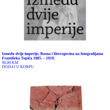
Između dvije imperije, Bosna i Hercegovina na fotografijama
Františeka Topiča 1885. – 1919.
90,00 KM
DODAJ U KORPU