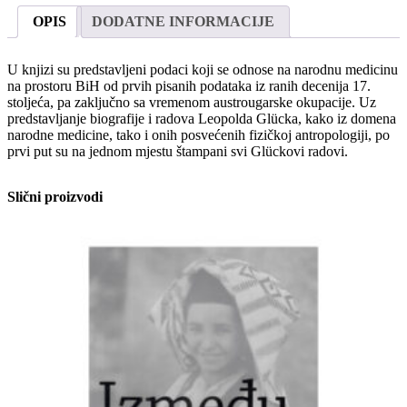
i
OPIS
DODATNE INFORMACIJE
Hercegovine:
Dr.
Leopold
U knjizi su predstavljeni podaci koji se odnose na narodnu medicinu
Glück
na prostoru BiH od prvih pisanih podataka iz ranih decenija 17.
količina
stoljeća, pa zaključno sa vremenom austrougarske okupacije. Uz
predstavljanje biografije i radova Leopolda Glücka, kako iz domena
narodne medicine, tako i onih posvećenih fizičkoj antropologiji, po
prvi put su na jednom mjestu štampani svi Glückovi radovi.
Slični proizvodi